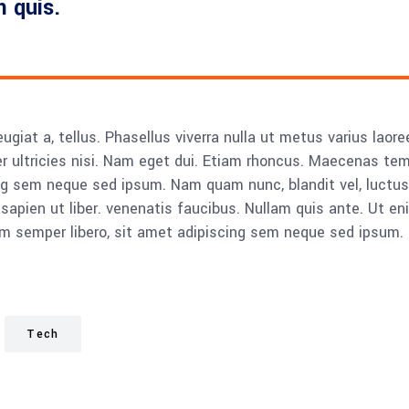
m quis.
feugiat a, tellus. Phasellus viverra nulla ut metus varius lao
rper ultricies nisi. Nam eget dui. Etiam rhoncus. Maecenas t
g sem neque sed ipsum. Nam quam nunc, blandit vel, luctus p
 sapien ut liber. venenatis faucibus. Nullam quis ante. Ut 
 semper libero, sit amet adipiscing sem neque sed ipsum. 
Tech