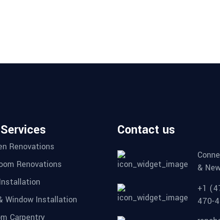
 Services
Contact us
en Renovations
Conne
oom Renovations
& New
Installation
+1 (4
& Window Installation
470-4
m Carpentry