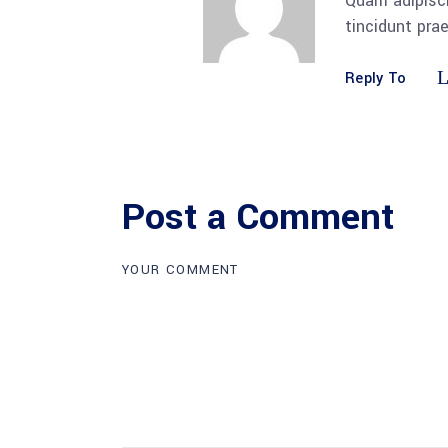
Quam adipisci
tincidunt pra
Reply To
Post a Comment