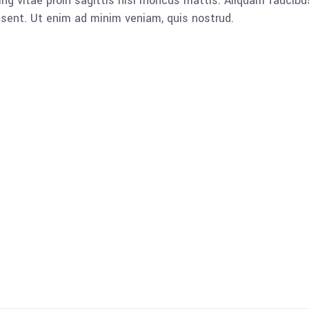
ng vitae proin sagittis nisl rhoncus mattis. Aliquam faucib
esent. Ut enim ad minim veniam, quis nostrud.