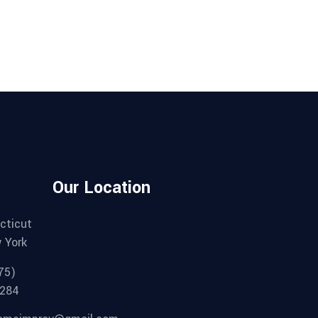
Our Location
cticut
 York
75)
284