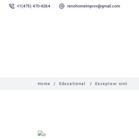
+1(475) 470-4284
renohomeimprov@gmail.com
Home
About
Home
/
Educational
/
Excepteur sint